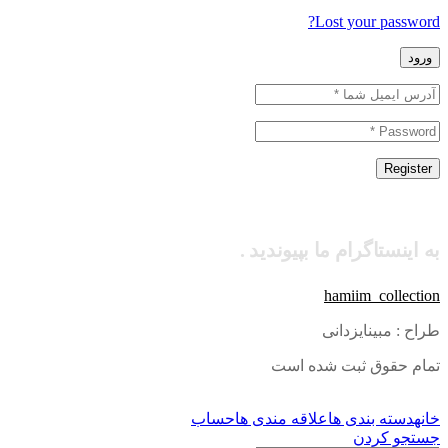
Lost your password?
ورود
Register
به اینستاگرام ما بپیوندید .
hamiim_collection
طراح : مبینایزدانی
تمام حقوق ثبت شده است
خانه
دسته بندی ها
علاقه مندی ها
حساب
جستجو کردن