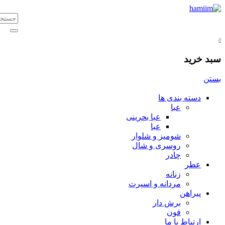
0
سبد خرید
بستن
دسته بندی ها
عبا
عبا بحرینی
عبا
شومیز و شلوار
روسری و شال
چادر
عطر
زنانه
مردانه و اسپرت
پیراهن
برش دار
فون
ارتباط با ما