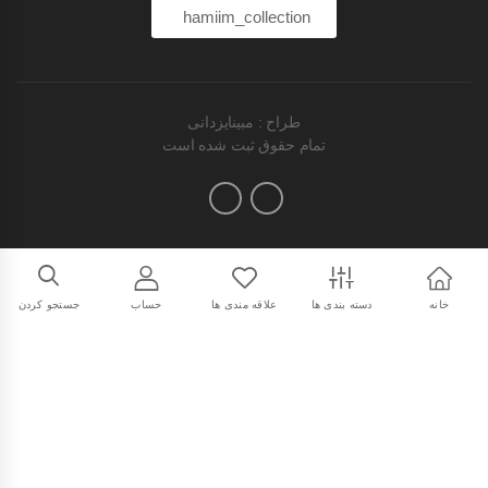
hamiim_collection
طراح : مبینایزدانی
تمام حقوق ثبت شده است
خانه
دسته بندی ها
علاقه مندی ها
حساب
جستجو کردن