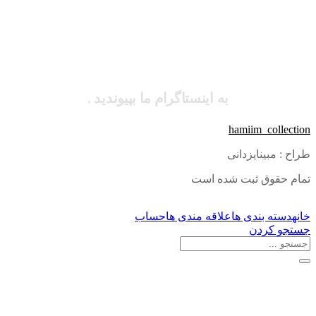
به اینستاگرام ما بپیوندید .
hamiim_collection
طراح : مبینایزدانی
تمام حقوق ثبت شده است
خانه
دسته بندی ها
علاقه مندی ها
حساب
جستجو کردن