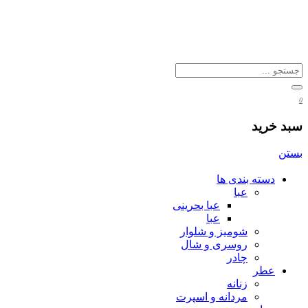
0
سبد خرید
بستن
دسته بندی ها
عبا
عبا بحرینی
عبا
شومیز و شلوار
روسری و شال
چادر
عطر
زنانه
مردانه و اسپرت