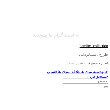
به اینستاگرام ما بپیوندید .
hamiim_collection
طراح : مبینایزدانی
تمام حقوق ثبت شده است
خانه
دسته بندی ها
علاقه مندی ها
حساب
جستجو کردن