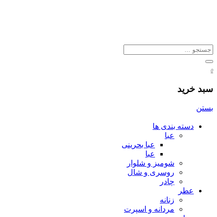
0
سبد خرید
بستن
دسته بندی ها
عبا
عبا بحرینی
عبا
شومیز و شلوار
روسری و شال
چادر
عطر
زنانه
مردانه و اسپرت