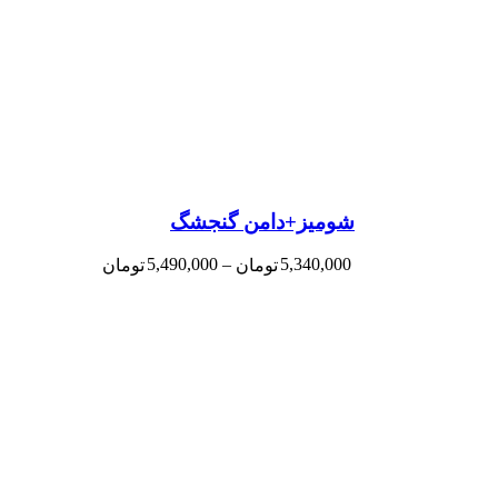
شومیز+دامن گنجشگ
5,490,000
–
5,340,000
تومان
تومان