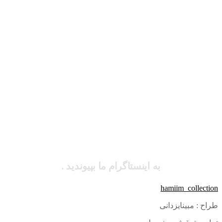
به اینستاگرام ما بپیوندید .
hamiim_collection
طراح : مبینایزدانی