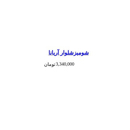
شومیزشلوار آریانا
3,340,000
تومان