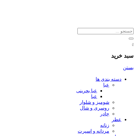
0
سبد خرید
بستن
دسته بندی ها
عبا
عبا بحرینی
عبا
شومیز و شلوار
روسری و شال
چادر
عطر
زنانه
مردانه و اسپرت