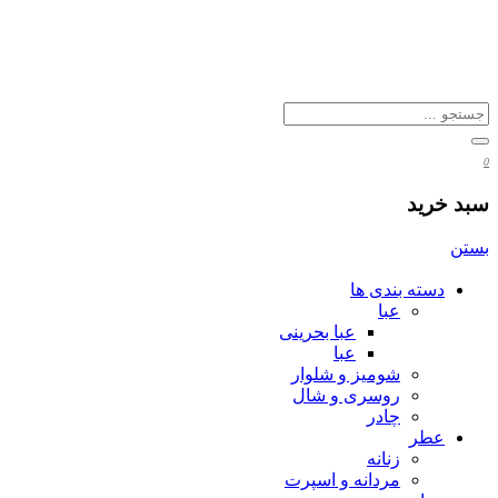
0
سبد خرید
بستن
دسته بندی ها
عبا
عبا بحرینی
عبا
شومیز و شلوار
روسری و شال
چادر
عطر
زنانه
مردانه و اسپرت