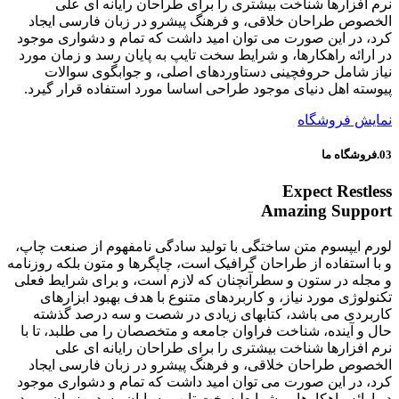
نرم افزارها شناخت بیشتری را برای طراحان رایانه ای علی
الخصوص طراحان خلاقی، و فرهنگ پیشرو در زبان فارسی ایجاد
کرد، در این صورت می توان امید داشت که تمام و دشواری موجود
در ارائه راهکارها، و شرایط سخت تایپ به پایان رسد و زمان مورد
نیاز شامل حروفچینی دستاوردهای اصلی، و جوابگوی سوالات
پیوسته اهل دنیای موجود طراحی اساسا مورد استفاده قرار گیرد.
نمایش فروشگاه
03.فروشگاه ما
Expect Restless
Amazing Support
لورم ایپسوم متن ساختگی با تولید سادگی نامفهوم از صنعت چاپ،
و با استفاده از طراحان گرافیک است، چاپگرها و متون بلکه روزنامه
و مجله در ستون و سطرآنچنان که لازم است، و برای شرایط فعلی
تکنولوژی مورد نیاز، و کاربردهای متنوع با هدف بهبود ابزارهای
کاربردی می باشد، کتابهای زیادی در شصت و سه درصد گذشته
حال و آینده، شناخت فراوان جامعه و متخصصان را می طلبد، تا با
نرم افزارها شناخت بیشتری را برای طراحان رایانه ای علی
الخصوص طراحان خلاقی، و فرهنگ پیشرو در زبان فارسی ایجاد
کرد، در این صورت می توان امید داشت که تمام و دشواری موجود
در ارائه راهکارها، و شرایط سخت تایپ به پایان رسد و زمان مورد