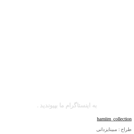
به اینستاگرام ما بپیوندید .
hamiim_collection
طراح : مبینایزدانی