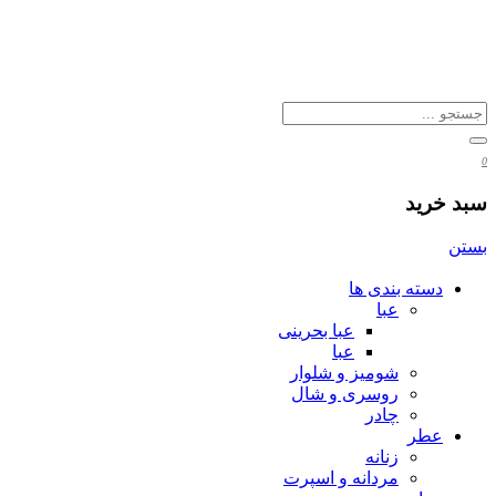
0
سبد خرید
بستن
دسته بندی ها
عبا
عبا بحرینی
عبا
شومیز و شلوار
روسری و شال
چادر
عطر
زنانه
مردانه و اسپرت