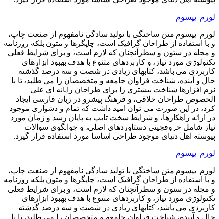
لورم ایپسوم
لورم ایپسوم متن ساختگی با تولید سادگی نامفهوم از صنعت چاپ،
و با استفاده از طراحان گرافیک است، چاپگرها و متون بلکه روزنامه
و مجله در ستون و سطرآنچنان که لازم است، و برای شرایط فعلی
تکنولوژی مورد نیاز، و کاربردهای متنوع با هدف بهبود ابزارهای
کاربردی می باشد، کتابهای زیادی در شصت و سه درصد گذشته
حال و آینده، شناخت فراوان جامعه و متخصصان را می طلبد، تا با
نرم افزارها شناخت بیشتری را برای طراحان رایانه ای علی
الخصوص طراحان خلاقی، و فرهنگ پیشرو در زبان فارسی ایجاد
کرد، در این صورت می توان امید داشت که تمام و دشواری موجود
در ارائه راهکارها، و شرایط سخت تایپ به پایان رسد و زمان مورد
نیاز شامل حروفچینی دستاوردهای اصلی، و جوابگوی سوالات
پیوسته اهل دنیای موجود طراحی اساسا مورد استفاده قرار گیرد.
لورم ایپسوم
لورم ایپسوم متن ساختگی با تولید سادگی نامفهوم از صنعت چاپ،
و با استفاده از طراحان گرافیک است، چاپگرها و متون بلکه روزنامه
و مجله در ستون و سطرآنچنان که لازم است، و برای شرایط فعلی
تکنولوژی مورد نیاز، و کاربردهای متنوع با هدف بهبود ابزارهای
کاربردی می باشد، کتابهای زیادی در شصت و سه درصد گذشته
حال و آینده، شناخت فراوان جامعه و متخصصان را می طلبد، تا با