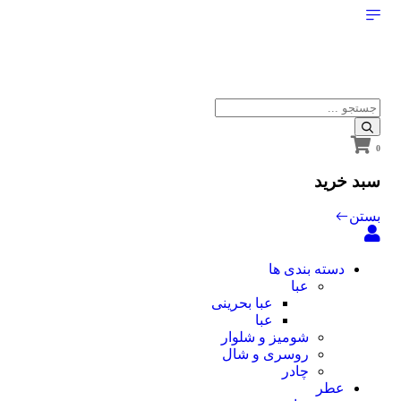
0
سبد خرید
بستن
دسته بندی ها
عبا
عبا بحرینی
عبا
شومیز و شلوار
روسری و شال
چادر
عطر