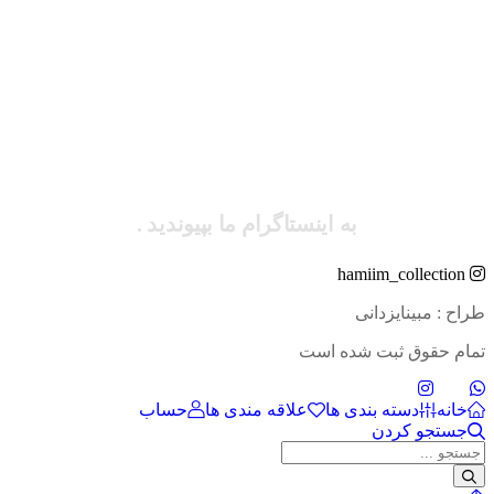
به اینستاگرام ما بپیوندید .
hamiim_collection
طراح : مبینایزدانی
تمام حقوق ثبت شده است
خانه
دسته بندی ها
علاقه مندی ها
حساب
جستجو کردن