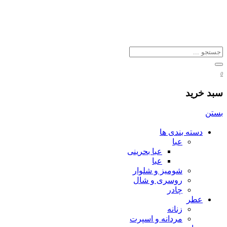
0
سبد خرید
بستن
دسته بندی ها
عبا
عبا بحرینی
عبا
شومیز و شلوار
روسری و شال
چادر
عطر
زنانه
مردانه و اسپرت