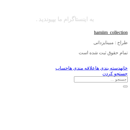
به اینستاگرام ما بپیوندید .
hamiim_collection
طراح : مبینایزدانی
تمام حقوق ثبت شده است
خانه
دسته بندی ها
علاقه مندی ها
حساب
جستجو کردن