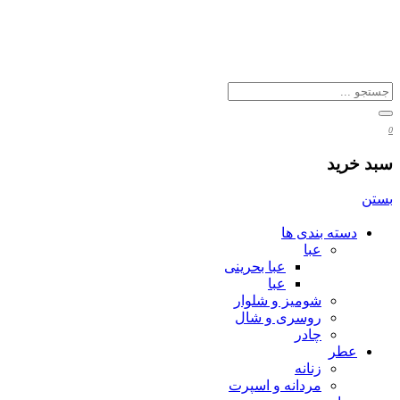
0
سبد خرید
بستن
دسته بندی ها
عبا
عبا بحرینی
عبا
شومیز و شلوار
روسری و شال
چادر
عطر
زنانه
مردانه و اسپرت