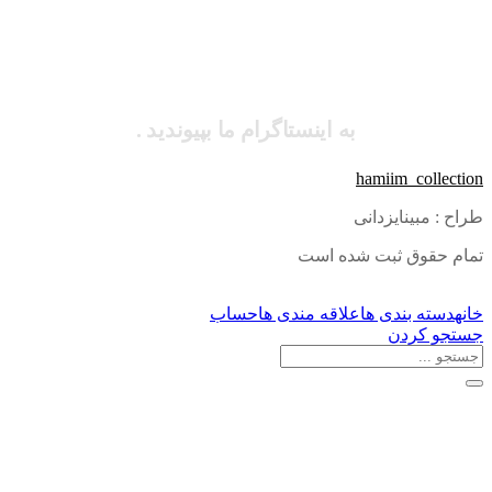
به اینستاگرام ما بپیوندید .
hamiim_collection
طراح : مبینایزدانی
تمام حقوق ثبت شده است
خانه
دسته بندی ها
علاقه مندی ها
حساب
جستجو کردن