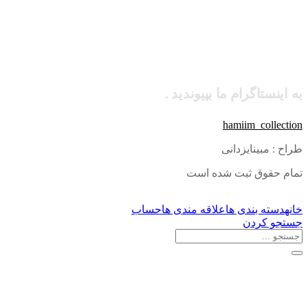
به اینستاگرام ما بپیوندید .
hamiim_collection
طراح : مبینایزدانی
تمام حقوق ثبت شده است
خانه
دسته بندی ها
علاقه مندی ها
حساب
جستجو کردن