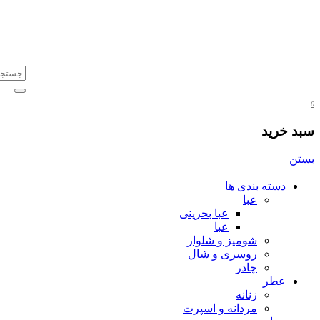
0
سبد خرید
بستن
دسته بندی ها
عبا
عبا بحرینی
عبا
شومیز و شلوار
روسری و شال
چادر
عطر
زنانه
مردانه و اسپرت