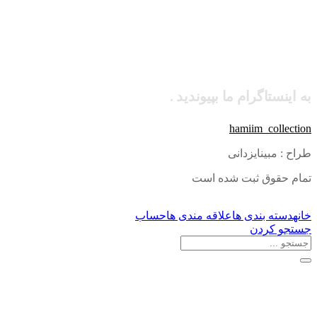
به اینستاگرام ما بپیوندید .
hamiim_collection
طراح : مبینایزدانی
تمام حقوق ثبت شده است
خانه
دسته بندی ها
علاقه مندی ها
حساب
جستجو کردن