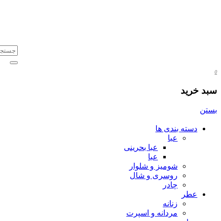
0
سبد خرید
بستن
دسته بندی ها
عبا
عبا بحرینی
عبا
شومیز و شلوار
روسری و شال
چادر
عطر
زنانه
مردانه و اسپرت