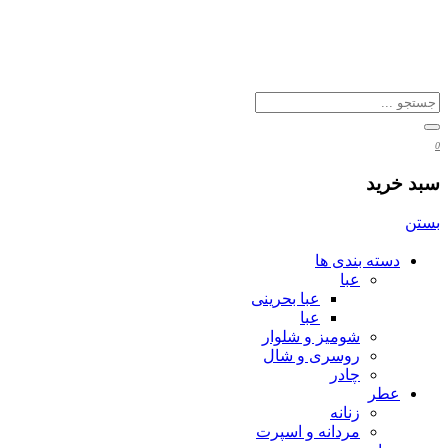
0
سبد خرید
بستن
دسته بندی ها
عبا
عبا بحرینی
عبا
شومیز و شلوار
روسری و شال
چادر
عطر
زنانه
مردانه و اسپرت