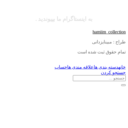
به اینستاگرام ما بپیوندید .
hamiim_collection
طراح : مبینایزدانی
تمام حقوق ثبت شده است
خانه
دسته بندی ها
علاقه مندی ها
حساب
جستجو کردن