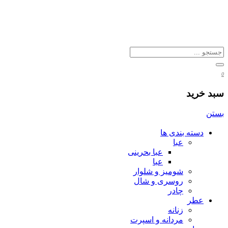
0
سبد خرید
بستن
دسته بندی ها
عبا
عبا بحرینی
عبا
شومیز و شلوار
روسری و شال
چادر
عطر
زنانه
مردانه و اسپرت