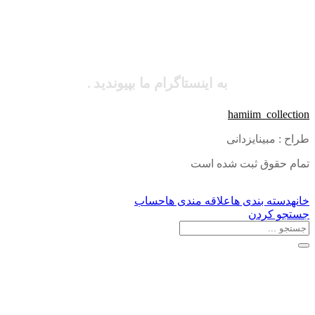
به اینستاگرام ما بپیوندید .
hamiim_collection
طراح : مبینایزدانی
تمام حقوق ثبت شده است
خانه
دسته بندی ها
علاقه مندی ها
حساب
جستجو کردن