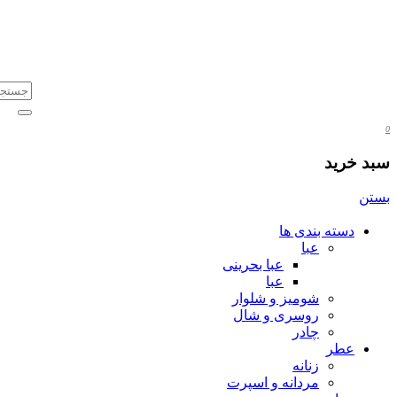
0
سبد خرید
بستن
دسته بندی ها
عبا
عبا بحرینی
عبا
شومیز و شلوار
روسری و شال
چادر
عطر
زنانه
مردانه و اسپرت