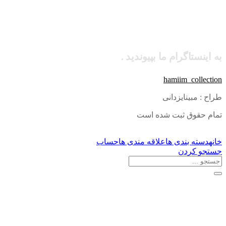
به اینستاگرام ما بپیوندید .
hamiim_collection
طراح : مبینایزدانی
تمام حقوق ثبت شده است
خانه
دسته بندی ها
علاقه مندی ها
حساب
جستجو کردن