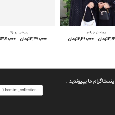
پیراهن جواهر
پیراهن پریزاد
3,9
تومان
–
4,490,000
تومان
3,470,000
تومان
–
3,910,000
ت
ینستاگرام ما بپیوندید .
hamiim_collection