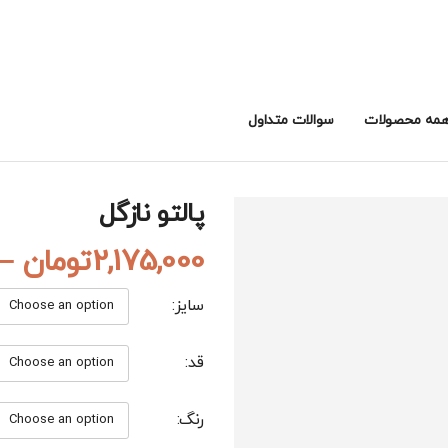
مه محصولات
سوالات متداول
پالتو نازگل
2,175,000
تومان
–
سایز
قد
رنگ