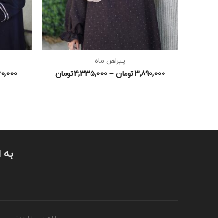
پیراهن ماه
3,890,000
تومان
–
4,335,000
تومان
40,000
به ا