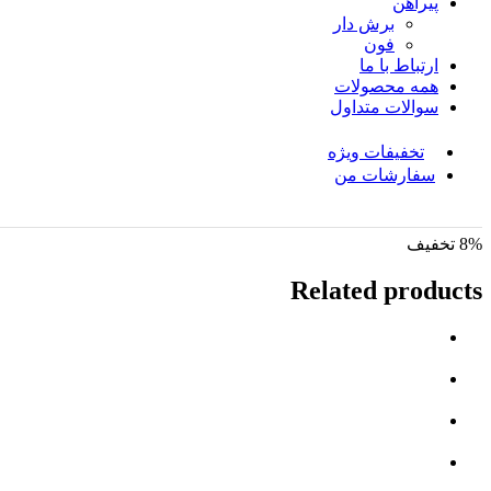
پیراهن
برش دار
فون
ارتباط با ما
همه محصولات
سوالات متداول
تخفیفات ویژه
سفارشات من
8% تخفیف
Related products