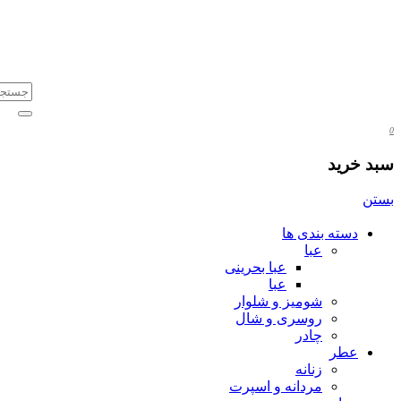
0
سبد خرید
بستن
دسته بندی ها
عبا
عبا بحرینی
عبا
شومیز و شلوار
روسری و شال
چادر
عطر
زنانه
مردانه و اسپرت