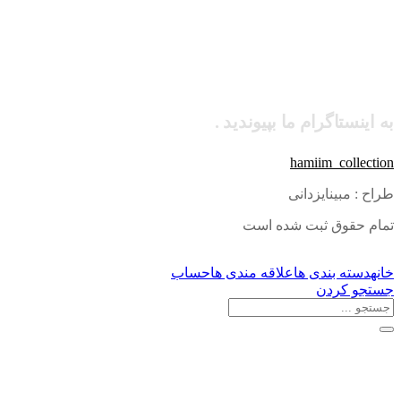
به اینستاگرام ما بپیوندید .
hamiim_collection
طراح : مبینایزدانی
تمام حقوق ثبت شده است
خانه
دسته بندی ها
علاقه مندی ها
حساب
جستجو کردن