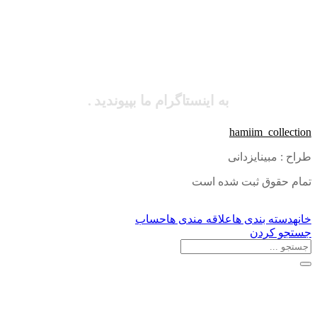
به اینستاگرام ما بپیوندید .
hamiim_collection
طراح : مبینایزدانی
تمام حقوق ثبت شده است
خانه
دسته بندی ها
علاقه مندی ها
حساب
جستجو کردن