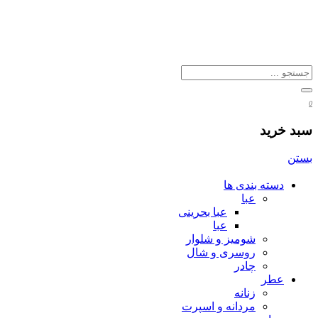
0
سبد خرید
بستن
دسته بندی ها
عبا
عبا بحرینی
عبا
شومیز و شلوار
روسری و شال
چادر
عطر
زنانه
مردانه و اسپرت