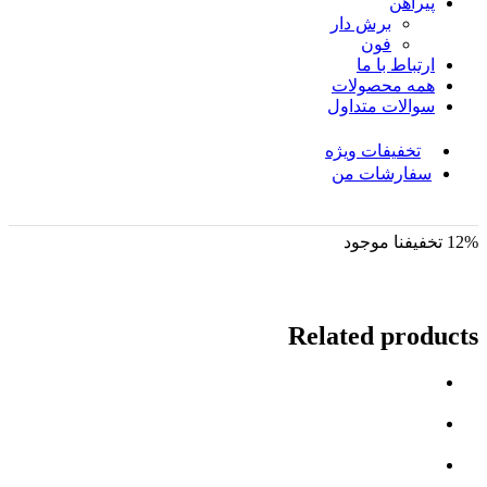
پیراهن
برش دار
فون
ارتباط با ما
همه محصولات
سوالات متداول
تخفیفات ویژه
سفارشات من
12% تخفیف
نا موجود
Related products