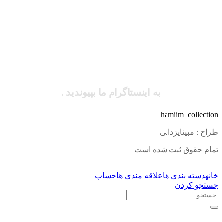
به اینستاگرام ما بپیوندید .
hamiim_collection
طراح : مبینایزدانی
تمام حقوق ثبت شده است
خانه
دسته بندی ها
علاقه مندی ها
حساب
جستجو کردن