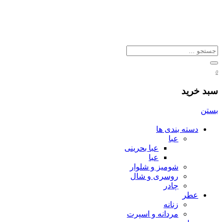
0
سبد خرید
بستن
دسته بندی ها
عبا
عبا بحرینی
عبا
شومیز و شلوار
روسری و شال
چادر
عطر
زنانه
مردانه و اسپرت