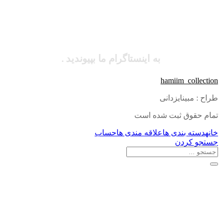
به اینستاگرام ما بپیوندید .
hamiim_collection
طراح : مبینایزدانی
تمام حقوق ثبت شده است
خانه
دسته بندی ها
علاقه مندی ها
حساب
جستجو کردن