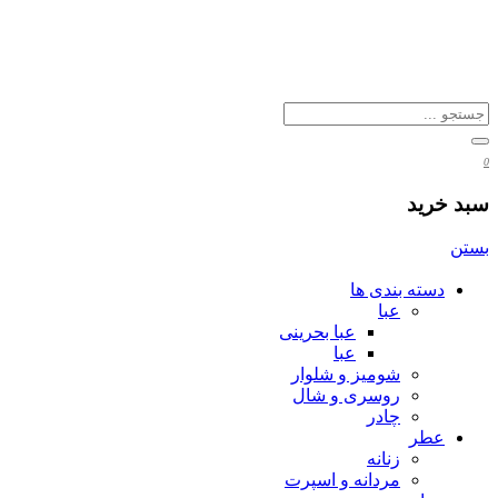
0
سبد خرید
بستن
دسته بندی ها
عبا
عبا بحرینی
عبا
شومیز و شلوار
روسری و شال
چادر
عطر
زنانه
مردانه و اسپرت