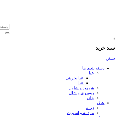
0
سبد خرید
بستن
دسته بندی ها
عبا
عبا بحرینی
عبا
شومیز و شلوار
روسری و شال
چادر
عطر
زنانه
مردانه و اسپرت