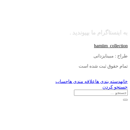
به اینستاگرام ما بپیوندید .
hamiim_collection
طراح : مبینایزدانی
تمام حقوق ثبت شده است
خانه
دسته بندی ها
علاقه مندی ها
حساب
جستجو کردن