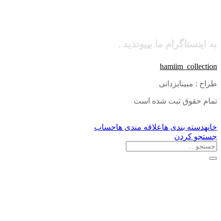
به اینستاگرام ما بپیوندید .
hamiim_collection
طراح : مبینایزدانی
تمام حقوق ثبت شده است
خانه
دسته بندی ها
علاقه مندی ها
حساب
جستجو کردن