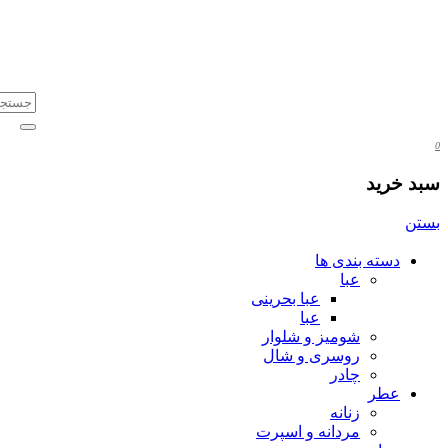
0
سبد خرید
بستن
دسته بندی ها
عبا
عبا بحرینی
عبا
شومیز و شلوار
روسری و شال
چادر
عطر
زنانه
مردانه و اسپرت