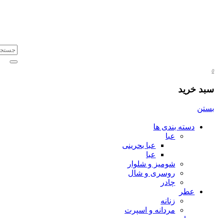
0
سبد خرید
بستن
دسته بندی ها
عبا
عبا بحرینی
عبا
شومیز و شلوار
روسری و شال
چادر
عطر
زنانه
مردانه و اسپرت